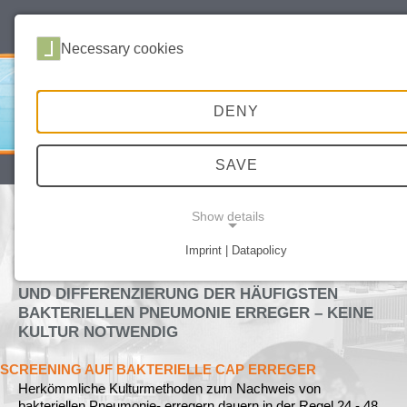
deutsch
english
Necessary cookies
DENY
SAVE
SITEMAP
DATA PROTECTION
IMPRINT
Show details
PCR NACHWEIS DER HÄUFIGSTEN
BAKTERIELLEN PNEUMONIE ERREGER
Imprint | Datapolicy
NECESSARY COOKIES
AID CAP BAC PCR KIT – SCHNELLER NACHWEIS
UND DIFFERENZIERUNG DER HÄUFIGSTEN
BAKTERIELLEN PNEUMONIE ERREGER – KEINE
KULTUR NOTWENDIG
SCREENING AUF BAKTERIELLE CAP ERREGER
Herkömmliche Kulturmethoden zum Nachweis von
bakteriellen Pneumonie- erregern dauern in der Regel 24 - 48