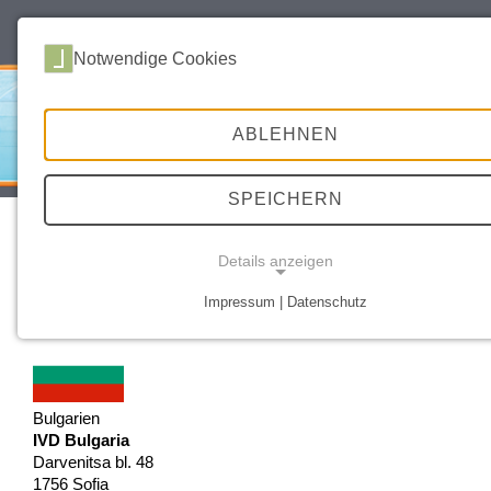
deutsch
english
Notwendige Cookies
ABLEHNEN
SPEICHERN
SITEMAP
DATENSCHUTZ
IMPRESSUM
Details anzeigen
DISTRIBUTOREN
EUROPA
Impressum | Datenschutz
NOTWENDIGE COOKIES
Bulgarien
IVD Bulgaria
Darvenitsa bl. 48
1756 Sofia