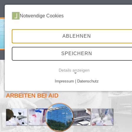
deutsch
english
Notwendige Cookies
ABLEHNEN
SPEICHERN
SITEMAP
DATENSCHUTZ
IMPRESSUM
Details anzeigen
AID KARRIERE – IHRE
MÖGLICHKEITEN BEI UNS
Impressum | Datenschutz
NOTWENDIGE COOKIES
KARRIERE
ARBEITEN BEI AID