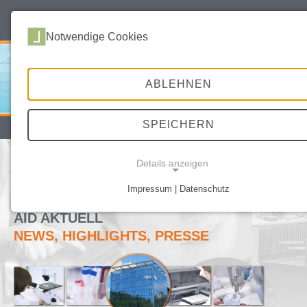
deutsch
english
Notwendige Cookies
ABLEHNEN
SPEICHERN
SITEMAP
DATENSCHUTZ
IMPRESSUM
Details anzeigen
AID NEWS – NEUIGKEITEN,
HÖHEPUNKTE, PRESSE | AID-
Impressum | Datenschutz
DIAGNOSTIKA.COM
NOTWENDIGE COOKIES
AID AKTUELL
NEWS, HIGHLIGHTS, PRESSE