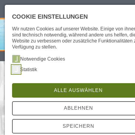
deutsch
english
COOKIE EINSTELLUNGEN
Wir nutzen Cookies auf unserer Website. Einige von ihne
sind technisch notwendig, während andere uns helfen, di
Website zu verbessern oder zusätzliche Funktionalitäten 
Verfügung zu stellen.
SITEMAP
DATENSCHUTZ
IMPRESSUM
Notwendige Cookies
Statistik
AID NEWS – NEUIGKEITEN,
HÖHEPUNKTE, PRESSE | AID-
DIAGNOSTIKA.COM
ALLE AUSWÄHLEN
AID AKTUELL
NEWS, HIGHLIGHTS, PRESSE
ABLEHNEN
SPEICHERN