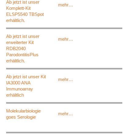
Ab jetzt ist unser
mehr…
Komplett-Kit
STATISTIK
ELSP5540 TBSpot
Statistik Cookies erfassen Informationen anonym. Dies
erhältlich.
Informationen helfen uns zu verstehen, wie unsere
Besucher unsere Website nutzen.
Ab jetzt ist unser
mehr…
erweiterter Kit
Matomo
RDB2040
ParodontitisPlus
Name:
erhältlich.
_pk_ref, _pk_cvar, _pk_id,_pk_ses, mtm_consent,
mtm_consent_removed, matomo_ignore, matomo_sessid,
_pk_hsr
Ab jetzt ist unser Kit
mehr…
IA3000 ANA
Anbieter:
Immunoarray
https://www.aid-diagnostika.com
erhältlich
Zweck:
Molekularbiologie
Anonyme Website-Statistiken
mehr…
goes Serologie
Cookie Laufzeit:
30 Minuten - 30 Jahre