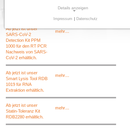
Details anzeigen
News
Impressum
|
Datenschutz
NOTWENDIGE COOKIES
Ab jetzt ist unser
mehr…
Notwendige Cookies ermöglichen grundlegende
SARS-CoV-2
Funktionen und sind für die einwandfreie Funktion der
Detection Kit PPM
Website erforderlich.
1000 für den RT PCR
Nachweis von SARS-
Einverständnis-Cookie
CoV-2 erhältlich.
Name:
Ab jetzt ist unser
cookie_consent
mehr…
Smart Lysis Tool RDB
1019 für RNA
Zweck:
Extraktion erhältlich.
Dieser Cookie speichert die ausgewählten Einverständnis-
Optionen des Benutzers
Ab jetzt ist unser
mehr…
Cookie Laufzeit:
Statin-Toleranz Kit
1 Jahr
RDB2280 erhältlich.