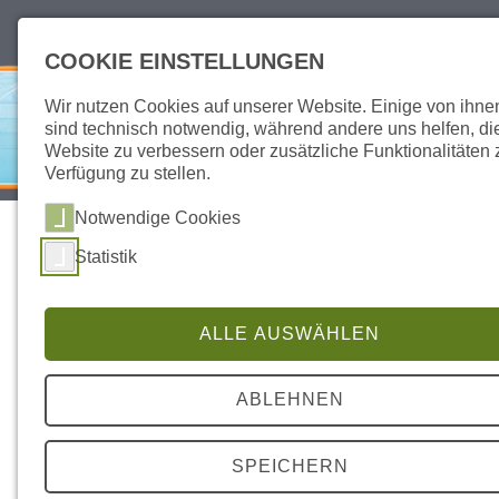
deutsch
english
COOKIE EINSTELLUNGEN
Wir nutzen Cookies auf unserer Website. Einige von ihne
sind technisch notwendig, während andere uns helfen, di
Website zu verbessern oder zusätzliche Funktionalitäten 
Verfügung zu stellen.
SITEMAP
DATENSCHUTZ
IMPRESSUM
Notwendige Cookies
Statistik
AID AUTOIMMUN DIAGNOSTIKA GMBH –
KONTAKTIEREN SIE UNS
WIR FREUEN UNS
ALLE AUSWÄHLEN
AUF DEN KONTAKT
Ihre Anfrage
ABLEHNEN
Mit dem ausgefüllten Formular erreicht Ihre Anfrage die
zuständigen AID-MitarbeiterInnen am schnellsten.
Dazu ist es wichtig, Ihr Thema zu vermerken. Wir reagieren
SPEICHERN
umgehend.