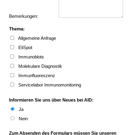
STATISTIK
Bemerkungen:
Statistik Cookies erfassen Informationen anonym. Dies
Informationen helfen uns zu verstehen, wie unsere
Thema:
Besucher unsere Website nutzen.
Allgemeine Anfrage
Matomo
EliSpot
Name:
Immunoblots
_pk_ref, _pk_cvar, _pk_id,_pk_ses, mtm_consent,
Molekulare Diagnostik
mtm_consent_removed, matomo_ignore, matomo_sessid,
Immunfluoreszenz
_pk_hsr
Servicelabor Immunomonitoring
Anbieter:
https://www.aid-diagnostika.com
Informieren Sie uns über Neues bei AID:
Zweck:
Ja
Anonyme Website-Statistiken
Nein
Cookie Laufzeit:
30 Minuten - 30 Jahre
Zum Absenden des Formulars müssen Sie unseren