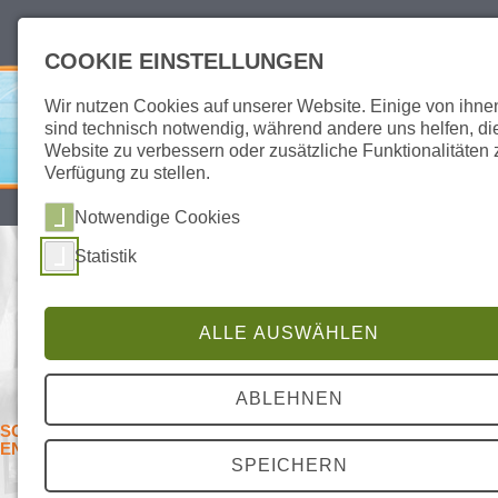
deutsch
english
COOKIE EINSTELLUNGEN
Wir nutzen Cookies auf unserer Website. Einige von ihne
sind technisch notwendig, während andere uns helfen, di
Website zu verbessern oder zusätzliche Funktionalitäten 
Verfügung zu stellen.
SITEMAP
DATENSCHUTZ
IMPRESSUM
Notwendige Cookies
Statistik
AID CLASSIC ELISPOT READER -
ZUVERLÄSSIG, SCHNELL UND
BEDIENUNGSFREUNDLICH
ALLE AUSWÄHLEN
MEIST GENUTZTER ELISPOT READER FÜR
ENZYMATISCHE ASSAYS
ABLEHNEN
SCHNELLES UND EFFIZIENTES AUSLESEN VON
ENZYMATISCHEN ELISPOT PLATTEN
SPEICHERN
Der Klassiker unter den AID Readern. Schnell, effizient und
anwenderfreundlich: Diese Eigenschaften machen unseren