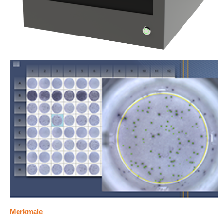
STATISTIK
Statistik Cookies erfassen Informationen anonym. Dies
Informationen helfen uns zu verstehen, wie unsere
Besucher unsere Website nutzen.
Matomo
Name:
_pk_ref, _pk_cvar, _pk_id,_pk_ses, mtm_consent,
mtm_consent_removed, matomo_ignore, matomo_sessid,
_pk_hsr
Anbieter:
https://www.aid-diagnostika.com
Zweck:
Anonyme Website-Statistiken
Cookie Laufzeit:
30 Minuten - 30 Jahre
Merkmale