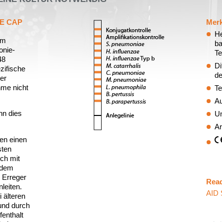
E CAP
Mer
He
um
ba
onie-
Te
48
Di
zifische
de
ger
me nicht
Te
Au
nn dies
Un
Ar
den einen
sten
ch mit
f dem
n Erreger
Rea
leiten.
AID 
 älteren
und durch
enthalt