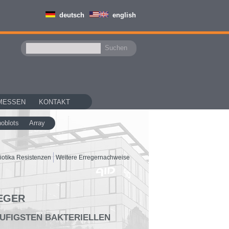
deutsch
english
MESSEN
KONTAKT
oblots
Array
iotika Resistenzen
Weitere Erregernachweise
EGER
ÄUFIGSTEN BAKTERIELLEN