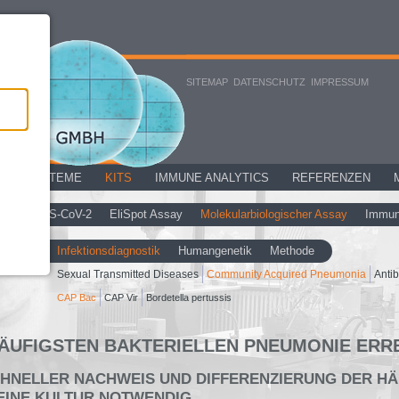
SITEMAP
DATENSCHUTZ
IMPRESSUM
DER-SYSTEME
KITS
IMMUNE ANALYTICS
REFERENZEN
SARS-CoV-2
EliSpot Assay
Molekularbiologischer Assay
Immun
traktion
Infektionsdiagnostik
Humangenetik
Methode
Sexual Transmitted Diseases
Community Acquired Pneumonia
Antib
CAP Bac
CAP Vir
Bordetella pertussis
ÄUFIGSTEN BAKTERIELLEN PNEUMONIE ERR
SCHNELLER NACHWEIS UND DIFFERENZIERUNG DER H
EINE KULTUR NOTWENDIG