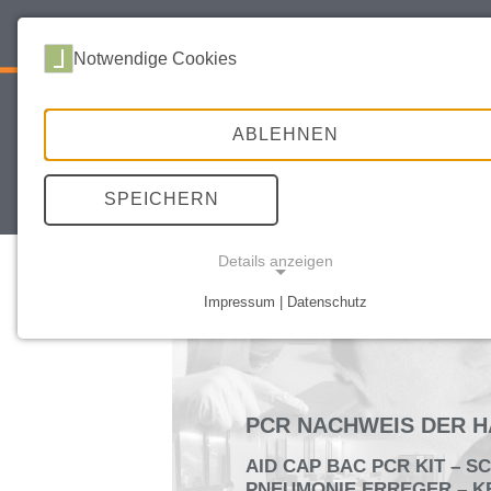
Notwendige Cookies
ABLEHNEN
SPEICHERN
START
UNTERNEHMEN
REA
Details anzeigen
Impressum | Datenschutz
Ex
NOTWENDIGE COOKIES
PCR NACHWEIS DER H
AID CAP BAC PCR KIT – 
PNEUMONIE ERREGER – K