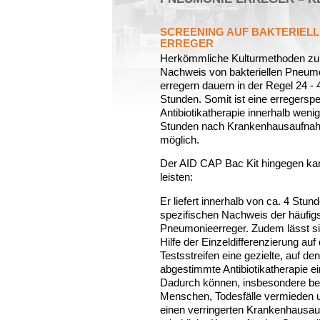
SCREENING AUF BAKTERIELL
ERREGER
Herkömmliche Kulturmethoden z
Nachweis von bakteriellen Pneum
erregern dauern in der Regel 24 - 
Stunden. Somit ist eine erregerspe
Antibiotikatherapie innerhalb weni
Stunden nach Krankenhausaufnah
möglich.
Der AID CAP Bac Kit hingegen ka
leisten:
Er liefert innerhalb von ca. 4 Stun
spezifischen Nachweis der häufig
Pneumonieerreger. Zudem lässt si
Hilfe der Einzeldifferenzierung au
Testsstreifen eine gezielte, auf de
abgestimmte Antibiotikatherapie ein
Dadurch können, insbesondere bei
Menschen, Todesfälle vermieden 
einen verringerten Krankenhausauf