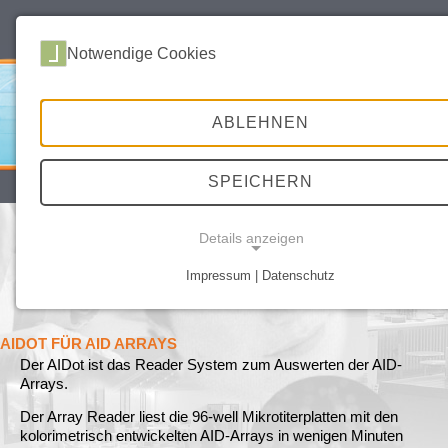
deutsch
english
Notwendige Cookies
ABLEHNEN
SPEICHERN
SITEMAP
DATENSCHUTZ
IMPRESSUM
Details anzeigen
AIDOT – AUSWERTESYSTEM FÜR AID
DIAGNOSTIK KITS
Impressum | Datenschutz
NOTWENDIGE COOKIES
FÜR 96-WELL ARRAYPLATTEN
AIDOT FÜR AID ARRAYS
Der AIDot ist das Reader System zum Auswerten der AID-
Arrays.
Der Array Reader liest die 96-well Mikrotiterplatten mit den
kolorimetrisch entwickelten AID-Arrays in wenigen Minuten